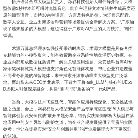
悟声语音合成大模型负责人、烁谷科技创始人谢伟铎介绍，大模
型仅需3秒样本即可瞬时克隆音色，能自主理解文本情绪并生成高度还
原的细节语音，支持30余种语言、方言及特色韵律，为泛娱乐配音、
数字人交互、企业出海多语种营销等场景提供全新解决方案。“广东涌
现了越来越多的大模型，这也得益于广东对AI产业的大力扶持。”谢伟
铎说。
术源万算总经理李智强接受采访时表示，术源大模型是具备各类
专精能力的小模型集合，能有效帮助企业系统性地盘活历史数据、在
企业内部形成数据优质资产，解决关键应用难题。众安信科首席AI专
家余铭枫称乾策大模型也支持角色化智能体构建，帮助企业打造覆盖
不同业务职能的AI智能体，未来探索开源推动垂类大模型更广泛落
地。而幻影未来CEO姜龙表示，正致力于将iask_LLM与核心的UE53
D虚拟人引擎深度融合，构建“脑”与“形”兼备的下一代AI产品。
当前，大模型技术飞速迭代，智能体应用持续深化，安全挑战也
随之凸显。会上，网易易盾大模型安全产品专家陈谌围绕“AI大模型与
智能体创新及安全挑战”展开主题分享，结合实践案例解析大模型在落
地应用中的安全风险与防护之道，为企业合规发展提供了宝贵的实践
参考，也让在场嘉宾对“安全与创新并重”的产业发展理念有了更深刻
的认知。