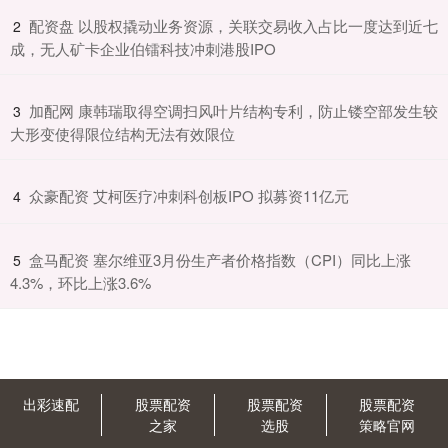
​配资盘 以股权撬动业务资源，关联交易收入占比一度达到近七
2
成，无人矿卡企业伯镭科技冲刺港股IPO
​加配网 康韩瑞取得空调扫风叶片结构专利，防止镂空部发生较
3
大形变使得限位结构无法有效限位
​众豪配资 艾柯医疗冲刺科创板IPO 拟募资11亿元
4
​盒马配资 塞尔维亚3月份生产者价格指数（CPI）同比上涨
5
4.3%，环比上涨3.6%
出彩速配
股票配资
股票配资
股票配资
之家
选股
策略官网