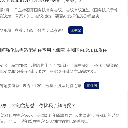
强7月31日主持召开国务院常务会议。会议审议通过《国务院关于修
决定（草案）》。会议指出，要更好发挥住房公积金功....
沪深300
4694.44
.42%
43.13
0.93%
华配资
查看：
193
分类：
出彩速配
应牛配
”期间强化供需适配的住宅用地保障 主城区内增加优质住
发《上海市加强土地管理“十五五”规划》，其中提出，强化供需适配
发展和“好房子”建设要求，根据居住建筑市场需求及....
筹配资官网
查看：
129
分类：
股票配资之家
富灯网
伊战事，特朗普怒怼：你比我了解情况？
普21日在白宫表示，美国对伊朗军事打击“远未结束”，并称伊朗若想
间。 当天，特朗普在白宫会见到访的黎巴嫩总统....