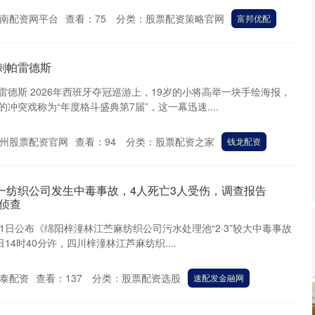
南配资网平台
查看：
75
分类：
股票配资策略官网
富邦优配
刺帕雷德斯
德斯 2026年西班牙夺冠巡游上，19岁的小将高举一块手绘海报，
冲突戏称为“年度格斗盛典第7届”，这一幕迅速....
州股票配资官网
查看：
94
分类：
股票配资之家
钱龙配资
一纺织公司发生中毒事故，4人死亡3人受伤，调查报告
侦查
1日公布《绵阳梓潼林江苎麻纺织公司污水处理池“2·3”较大中毒事故
日14时40分许，四川梓潼林江芦麻纺织....
泰配资
查看：
137
分类：
股票配资选股
速配发金融网