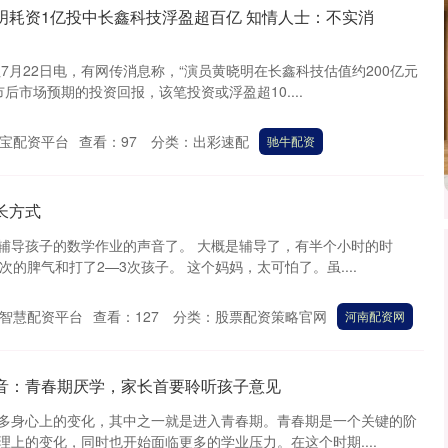
明耗资1亿投中长鑫科技浮盈超百亿 知情人士：不实消
7月22日电，有网传消息称，“演员黄晓明在长鑫科技估值约200亿元
后市场预期的投资回报，该笔投资或浮盈超10....
宝配资平台
查看：
97
分类：
出彩速配
驰牛配资
长方式
辅导孩子的数学作业的声音了。 大概是辅导了，有半个小时的时
次的脾气和打了2—3次孩子。 这个妈妈，太可怕了。虽....
智慧配资平台
查看：
127
分类：
股票配资策略官网
河南配资网
声音：青春期厌学，家长首要聆听孩子意见
多身心上的变化，其中之一就是进入青春期。青春期是一个关键的阶
上的变化，同时也开始面临更多的学业压力。在这个时期....