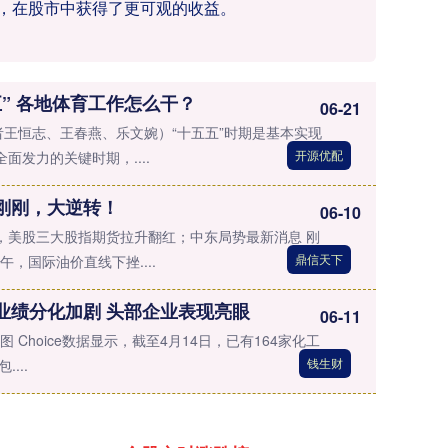
应，在股市中获得了更可观的收益。
五” 各地体育工作怎么干？
06-21
者王恒志、王春燕、乐文婉）“十五五”时期是基本实现
开源优配
面发力的关键时期，....
刚刚，大逆转！
06-10
，美股三大股指期货拉升翻红；中东局势最新消息 刚
鼎信天下
午，国际油价直线下挫....
业绩分化加剧 头部企业表现亮眼
06-11
制图 Choice数据显示，截至4月14日，已有164家化工
钱生财
...