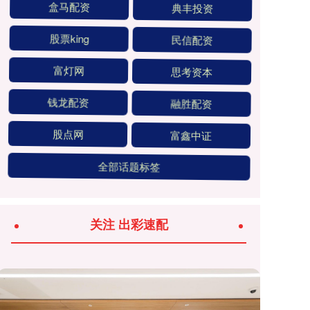
盒马配资
典丰投资
股票king
民信配资
富灯网
思考资本
钱龙配资
融胜配资
股点网
富鑫中证
全部话题标签
关注 出彩速配