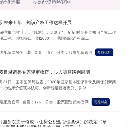
票配资选股
股票配资策略官网
报|未来五年，知识产权工作这样开展
保护和运用“十五五”规划》，明确了“十五五”时期开展知识产权工作
程。 规划提出，到2030年，我国知识产权综....
国配资网APP下载
查看：
197
分类：
股票配资选股
盈胜优配
商保双目录调整专家评审收官，步入测算谈判周期
7月31日，国家医保局披露，2026年国家基本医保目录及商保创新药
批临床价值获得认可、创新程度显著提升、弥补....
融配资官网
查看：
176
分类：
股票配资策略官网
同花财富
过《国务院关于修改〈住房公积金管理条例〉的决定（草
修改和废止部分行政法规的决定（草案）》