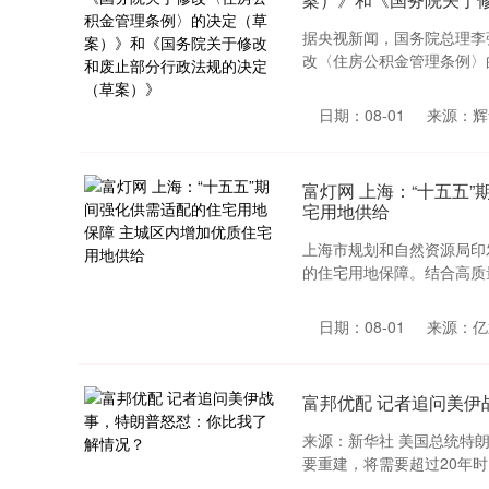
据央视新闻，国务院总理李
改〈住房公积金管理条例〉的
深证成指
14311.01
.68
1.02%
200.89
1
日期：08-01
来源：辉
富灯网 上海：“十五五
宅用地供给
上海市规划和自然资源局印
的住宅用地保障。结合高质量
日期：08-01
来源：亿
富邦优配 记者追问美
来源：新华社 美国总统特朗
要重建，将需要超过20年时