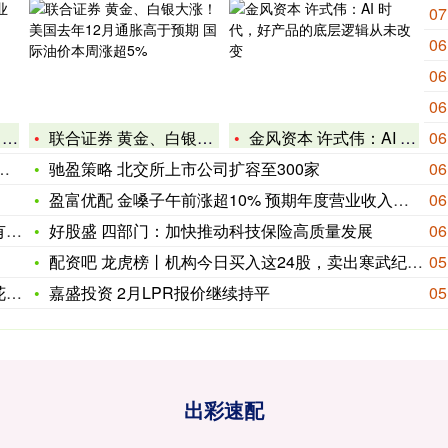
07
06
06
06
海
联合证券 黄金、白银大涨！美国去年12月通胀高于预期 国际油
金风资本 许式伟：AI 时代，好产品的底层逻辑从未改变
06
驰盈策略 北交所上市公司扩容至300家
06
盈富优配 金嗓子午前涨超10% 预期年度营业收入及溢利同比下
06
膜
好股盛 四部门：加快推动科技保险高质量发展
06
配资吧 龙虎榜丨机构今日买入这24股，卖出寒武纪6.8亿元
05
官
嘉盛投资 2月LPR报价继续持平
05
出彩速配