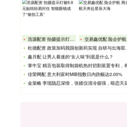
浩源配资 拍摄提示灯被8.8元贴纸轻易封住 智能眼镜成了“偷
交易鑫优配 险企护航 商业航天奔赴星辰大
杜德配资 政策加码我国创新药实现 自研与出海双突破
鑫月配 让男人着迷的“女人味”到底是什么？
掌牛宝 精言包装取得制袋机热封切割装置专利，有效的防止包装
佳荣网配 意大利富时MIB指数日内跌幅达2.00%
金策略 李现隐忍深情，张婧仪清冷倔强，暗恋天花板《雾里青》