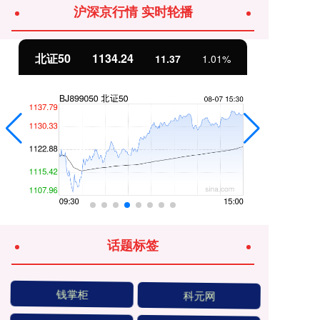
沪深京行情 实时轮播
北证50
1134.24
创
11.37
1.01%
话题标签
钱掌柜
科元网