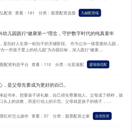
弘配资
查看：
191
分类：
股票配资选股
九融配资端
兴幼儿园践行“健康第一”理念，守护数字时代的纯真童年
，是扣好人生第一粒扣子的关键阶段。 作为公办一级普惠幼儿园，
办一所孩子爱上的幼儿园”为办园目标，深入践行“健康....
股配资利息平台
查看：
110
分类：
出彩速配
盛瑞德优配
心，是父母先要成为更好的自己。
捧起书本。想要孩子讲礼貌，自己得先尊重他人。父母成了榜样，孩
头上的说教，而是行动上的示范。父母就是孩子的镜子，....
票杠杆怎么操作
查看：
57
分类：
股票配资之家
合优投资