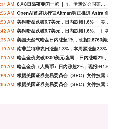
:11 AM
8月8日隔夜要闻一览
1、伊朗议会国家安全与外交政策委员会发言人哈桑·卡什卡维表示，伊朗与阿曼已明确霍尔木兹海峡航运相关的谅解备忘录的总体框架，最终文本及具体细节将于近期对外公布。 2、当地时间7日，伊朗总统佩泽希齐扬在就职两周年之际发表讲话，就地区局势、外交谈判及国内政治等多个问题阐述立场。谈及近期伊美停火谅解备忘录，他透露伊朗未在谈判中作出任何让步。 3、美国官员表示，阿曼与伊朗在霍尔木兹海峡问题上已取得进展，预计很快将达成协议。一旦宣布达成恢复不受阻碍的商业航运的协议，美国将解除对伊朗港口的封锁。美国的行动将继续视实际表现而定，并与伊朗履行承诺的情况挂钩。 4、当地时间8月7日，美国总统特朗普在社交平台“真实社交”发文称，将立即就联邦上诉法院阻止白宫宴会厅项目的裁决向美国最高法院提出上诉，并称该裁决“出于政治动机且违法”。 5、美国利率期货市场对美联储9月加息的预期概率有所下降。定价显示预计到12月加息幅度仅为28个基点，低于非农就业数据公布前的32个基点。 6、美联储主席凯文·沃什上任后首个完整月份的日程显示，他曾与议员、白宫官员和私营部门经济学家通话或会谈，但没有显示与美国总统唐纳德·特朗普有任何通话或会谈。 7、SpaceX宣布将联合特斯拉在美国得州启动Terafab AI芯片超级工厂项目，初期投资168亿美元，未来扩建完成后总投资预计增至1190亿美元。 8、特朗普在最高法院遭遇挫折后，仍继续推进解雇美联储理事丽莎·库克的尝试。 9、OpenAI表示，不能排除其即将推出的模型Astra具备“关键性”网络能力，这促使OpenAI扩大安全测试范围，并暂停不符合更严格安全要求的内部活动。
:56 AM
OpenAI首席执行官Altman称正推进 Astra 全面开放使用。
Ope
:50 AM
美铜暗盘跌破6.7美元，日内跌幅1.6%
美铜暗盘跌破6.7美元，日内跌幅1.6%。
:42 AM
美铜暗盘跌破6.7美元，日内跌幅1.6%。
美铜暗盘跌破6.7美元，日内跌幅1.6%。
:36 AM
美国天然气暗盘日内涨超1%，现报2.6763美元。
美国天
:19 AM
南非兰特非农日涨超1.3%，本周累涨超2.3%
周五（8
:00 AM
暗盘金价突破4300美元/盎司，日内涨幅2%。
暗盘金
:00 AM
暗盘金价（人民币）日内涨超2%，现报941.6635元/克。
暗盘金
:56 AM
根据美国证券交易委员会（SEC）文件披露：强生董事长兼首席执行官华金·杜阿托于8月5日在公开市场出售6523股强生股票，成交均价为每股258.739美元。
根据美
:55 AM
根据美国证券交易委员会（SEC）文件披露：强生董事长兼首席执行官华金·杜阿托于8月5日公开市场出售41,957股强生股票，成交平均价格为每股258.056美元。
根据美