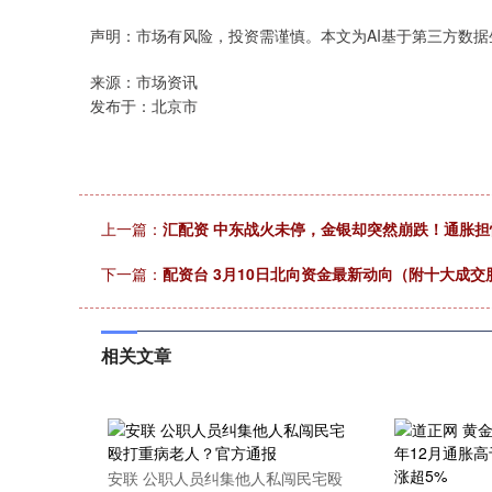
上证指数
3900.35
00
-0.01%
21.92
0.
声明：市场有风险，投资需谨慎。本文为AI基于第三方数
来源：市场资讯
发布于：北京市
上一篇：
汇配资 中东战火未停，金银却突然崩跌！通胀
下一篇：
配资台 3月10日北向资金最新动向（附十大成交
相关文章
安联 公职人员纠集他人私闯民宅殴