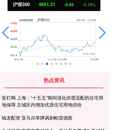
沪深300
4651.31
北
-6.85
-0.15%
热点资讯
富灯网 上海：“十五五”期间强化供需适配的住宅用
地保障 主城区内增加优质住宅用地供给
钱龙配资 亚马尔举牌讽刺帕雷德斯