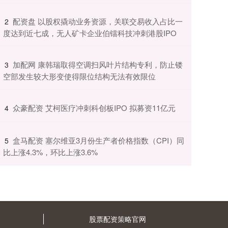
​配资盘 以股权撬动业务资源，关联交易收入占比一
2
度达到近七成，无人矿卡企业伯镭科技冲刺港股IPO
​加配网 康韩瑞取得空调扫风叶片结构专利，防止镂
3
空部发生较大形变使得限位结构无法有效限位
​众豪配资 艾柯医疗冲刺科创板IPO 拟募资11亿元
4
​盒马配资 塞尔维亚3月份生产者价格指数（CPI）同
5
比上涨4.3%，环比上涨3.6%
股票配资策略官网