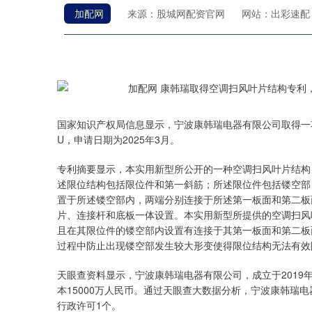
加配网
来源：股城网配资官网
网站：出彩速配
国家知识产权局信息显示，宁波康韩瑞电器有限公司取得一项名
U，申请日期为2025年3月。
专利摘要显示，本实用新型所公开的一种空调扫风叶片结构
述限位结构包括限位件和第一斜筋；所述限位件包括镂空部
置于所述镂空部内，两端分别连接于所述第一板面和第二板
片、连接杆和底板一体设置。本实用新型所提供的空调扫风
且在其限位件的镂空部内设置有连接于其第一板面和第二板
过程中防止出现镂空部发生较大形变使得限位结构无法有效
天眼查资料显示，宁波康韩瑞电器有限公司，成立于201
本15000万人民币。通过天眼查大数据分析，宁波康韩瑞
行政许可1个。