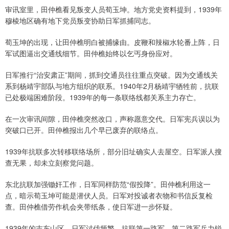
审讯室里，田仲樵看见叛变人员荀玉坤。地方党史资料提到，1939年
穆棱地区确有地下党员叛变协助日军抓捕同志。
荀玉坤的出现，让田仲樵明白被捕缘由。皮鞭和辣椒水轮番上阵，日
军试图逼出交通线细节。田仲樵始终以乞丐身份应对。
日军推行“治安肃正”期间，抓到交通员往往重点突破。因为交通线关
系到杨靖宇部队与地方组织的联系。1940年2月杨靖宇牺牲前，抗联
已处极端困难阶段。1939年的每一条联络线都关系主力存亡。
在一次审讯间隙，田仲樵突然改口，声称愿意交代。日军宪兵误以为
突破口已开。田仲樵报出几个早已废弃的联络点。
1939年抗联多次转移联络场所，部分旧址确实人去屋空。日军派人搜
查无果，却未立刻察觉问题。
东北抗联加强锄奸工作，日军同样防范“假投降”。田仲樵利用这一
点，暗示荀玉坤可能是潜伏人员。日军对投诚者衣物和书信反复检
查。田仲樵借劳作机会夹带纸条，使日军进一步怀疑。
1939年的吉东山区，日军讨伐频繁。抗联第一路军、第二路军兵力锐