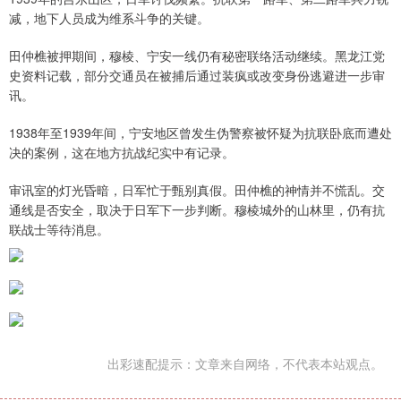
减，地下人员成为维系斗争的关键。
田仲樵被押期间，穆棱、宁安一线仍有秘密联络活动继续。黑龙江党
史资料记载，部分交通员在被捕后通过装疯或改变身份逃避进一步审
讯。
1938年至1939年间，宁安地区曾发生伪警察被怀疑为抗联卧底而遭处
决的案例，这在地方抗战纪实中有记录。
审讯室的灯光昏暗，日军忙于甄别真假。田仲樵的神情并不慌乱。交
通线是否安全，取决于日军下一步判断。穆棱城外的山林里，仍有抗
联战士等待消息。
出彩速配提示：文章来自网络，不代表本站观点。