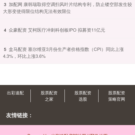
​加配网 康韩瑞取得空调扫风叶片结构专利，防止镂空部发生较
3
大形变使得限位结构无法有效限位
​众豪配资 艾柯医疗冲刺科创板IPO 拟募资11亿元
4
​盒马配资 塞尔维亚3月份生产者价格指数（CPI）同比上涨
5
4.3%，环比上涨3.6%
出彩速配
股票配资
股票配资
股票配资
之家
选股
策略官网
友情链接：