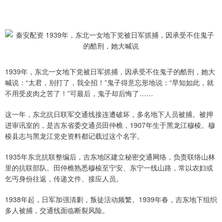
1939年，东北一女地下党被日军抓捕，因承受不住鬼子的酷刑，她大
喊说：“太君，别打了，我全招！”鬼子得意忘形地说：“早知如此，就
不用受皮肉之苦了！”可最后，鬼子却后悔了……
这一年，东北抗日联军交通线接连遭破坏，多名地下人员被捕。被押
进审讯室的，是吉东省委交通员田仲樵，1907年生于黑龙江穆棱。穆
棱县志与黑龙江党史资料都记载过这个名字。
1935年东北抗联整编后，吉东地区建立秘密交通网络，负责联络山林
里的抗联部队。田仲樵熟悉穆棱至宁安、东宁一线山路，常以农妇或
乞丐身份往返，传递文件、接应人员。
1938年起，日军加强清剿，叛徒活动频繁。1939年春，吉东地下组织
多人被捕，交通线面临断裂风险。