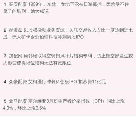
​秦安配资 1939年，东北一女地下党被日军抓捕，因承受不住
1
鬼子的酷刑，她大喊说
​配资盘 以股权撬动业务资源，关联交易收入占比一度达到近七
2
成，无人矿卡企业伯镭科技冲刺港股IPO
​加配网 康韩瑞取得空调扫风叶片结构专利，防止镂空部发生较
3
大形变使得限位结构无法有效限位
​众豪配资 艾柯医疗冲刺科创板IPO 拟募资11亿元
4
​盒马配资 塞尔维亚3月份生产者价格指数（CPI）同比上涨
5
4.3%，环比上涨3.6%