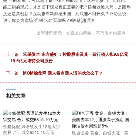
是“一时新鲜”，可比起千篇一律的狗血剧情，这种能参与、能讨论、
能二刷的形式，才是当下观众真正需要的吧？陈赫这波入局，是蹭热
度还是真创新？互动剧靠新鲜感出圈，到底能不能长久？评论区说
说，你会为这场“强制心动”买单吗？#陈赫[超话]#
出彩速配提示：文章来自网络，不代表本站观点。
上一篇：
宏基资本 东方盛虹：控股股东及其一致行动人拟9.8亿元
—19.6亿元增持公司股份
下一篇：
MOM操盘网 活人看点活人演的戏怎么了？
相关文章
金鑫优配 风语筑发生12笔大宗
交易 合计成交6315.10万元
联合证券 黄金、白银大涨！美