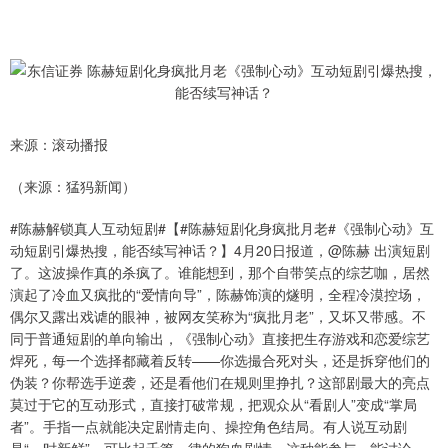
来源：滚动播报
（来源：猛犸新闻）
#陈赫解锁真人互动短剧#【#陈赫短剧化身疯批月老#《强制心动》互
动短剧引爆热搜，能否续写神话？】4月20日报道，@陈赫 出演短剧
了。这波操作真的杀疯了。谁能想到，那个自带笑点的综艺咖，居然
演起了冷血又疯批的“爱情向导”，陈赫饰演的燧明，全程冷漠控场，
偶尔又露出戏谑的眼神，被网友笑称为“疯批月老”，又坏又带感。不
同于普通短剧的单向输出，《强制心动》直接把生存游戏和恋爱综艺
焊死，每一个选择都藏着反转——你选撮合死对头，还是拆穿他们的
伪装？你帮选手逆袭，还是看他们在规则里挣扎？这部剧最大的亮点
莫过于它的互动形式，直接打破常规，把观众从“看剧人”变成“掌局
者”。手指一点就能决定剧情走向、操控角色结局。有人说互动剧